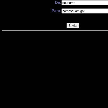
De:
Para: